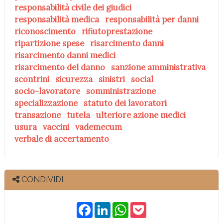
responsabilità civile dei giudici
responsabilità medica
responsabilità per danni
riconoscimento
rifiutoprestazione
ripartizione spese
risarcimento danni
risarcimento danni medici
risarcimento del danno
sanzione amministrativa
scontrini
sicurezza
sinistri
social
socio-lavoratore
somministrazione
specializzazione
statuto dei lavoratori
transazione
tutela
ulteriore azione medici
usura
vaccini
vademecum
verbale di accertamento
CONDIVIDI
F
L
W
P
a
i
h
o
c
n
a
c