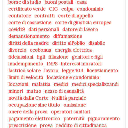
borse di studio
buoni postali
casa
certificato verde
CIG
colpa
condominio
contatore
contratti
corte di appello
corte di cassazione
corte di giustizia europea
covid19
dati personali
datore di lavoro
demansionamento
diffamazione
diritti della madre
diritto all'oblio
disabile
divorzio
ecobonus
energia elettrica
fideiussioni
figli
filiazione
genitori e figli
inadempimento
INPS
interessi moratori
lastrico solare
lavoro
legge 104
licenziamento
limiti di velocità
locazione e condominio
locazioni
malattia
medici
medici specializzandi
minori
mutuo
nesso di causalità
novità dalla Corte
Nullità parziale
occupazione sine titulo
omissione
onere della prova
operatori sanitari
pagamento elettronico
paternità
pignoramento
prescrizione
prova
reddito di cittadinanza