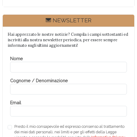
e
k
t
k
b
e
s
e
o
d
A
t
o
I
p
NEWSLETTER
k
n
p
Hai apprezzato le nostre notizie? Compila i campi sottostanti ed
iscriviti alla nostra newsletter periodica, per essere sempre
informato sugli ultimi aggiornamenti!
Nome
Cognome / Denominazione
Email
Presto il mio consapevole ed espresso consenso al trattamento
dei miei dati personali, nei limiti e per gli effetti della Legge