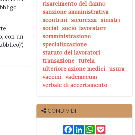
risarcimento del danno
obbligo
sanzione amministrativa
scontrini
sicurezza
sinistri
social
socio-lavoratore
rte
somministrazione
o, con un
specializzazione
bblico)”,
statuto dei lavoratori
transazione
tutela
ulteriore azione medici
usura
vaccini
vademecum
verbale di accertamento
CONDIVIDI
F
L
W
P
a
i
h
o