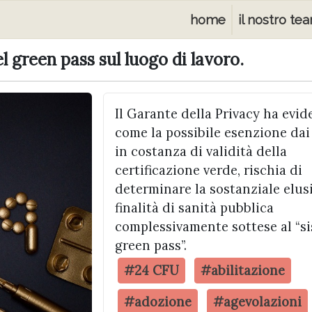
home
il nostro te
l green pass sul luogo di lavoro.
Il Garante della Privacy ha evid
come la possibile esenzione dai 
in costanza di validità della
certificazione verde, rischia di
determinare la sostanziale elus
finalità di sanità pubblica
complessivamente sottese al “s
green pass”.
#24 CFU
#abilitazione
#adozione
#agevolazioni