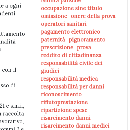
Nullità parziale
le a ogni
occupazione sine titulo
ndenti
omissione
onere della prova
operatori sanitari
pagamento elettronico
rattamento
paternità
pignoramento
inalità
prescrizione
prova
o
reddito di cittadinanza
responsabilità civile dei
 con il
giudici
responsabilità medica
esso di
responsabilità per danni
riconoscimento
rifiutoprestazione
1 e s.m.i.,
ripartizione spese
a raccolta
risarcimento danni
avorativo,
risarcimento danni medici
 commi 2 e