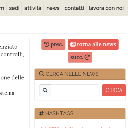
am
sedi
attività
news
contatti
lavora con noi
prec.
torna alle news
enziato
controlli,
succ.
CERCA NELLE NEWS
ione delle
CERCA
istema
HASHTAGS