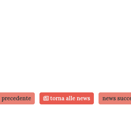
 precedente
torna alle news
news succ