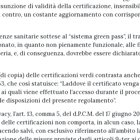
sunzione di validità della certificazione, insensibi
di contro, un costante aggiornamento con corrispo
nze sanitarie sottese al “sistema green pass”, il t
onato, in quanto non pienamente funzionale, alle f
teria, e, di conseguenza, dovrebbe essere dichiarat
di copia) delle certificazioni verdi contrasta anche
 che così statuisce: “Laddove il certificato venga
 ai quali viene effettuato l’accesso durante il proc
le disposizioni del presente regolamento”.
cy, l’art. 13, comma 5, del d.P.C.M. del 17 giugno 202
 delle certificazioni non comporta, in alcun caso, l
acendo salvi, con esclusivo riferimento all’ambito l
azione delle misure previste dagli articoli 9-ter ai