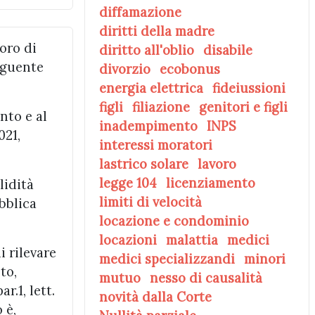
diffamazione
diritti della madre
oro di
diritto all'oblio
disabile
seguente
divorzio
ecobonus
energia elettrica
fideiussioni
figli
filiazione
genitori e figli
nto e al
inadempimento
INPS
021,
interessi moratori
lastrico solare
lavoro
legge 104
licenziamento
lidità
limiti di velocità
ubblica
locazione e condominio
locazioni
malattia
medici
i rilevare
medici specializzandi
minori
to,
mutuo
nesso di causalità
r.1, lett.
novità dalla Corte
 è,