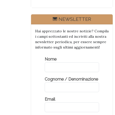
c
n
a
c
e
k
t
k
b
e
s
e
o
d
A
t
o
I
p
NEWSLETTER
k
n
p
Hai apprezzato le nostre notizie? Compila
i campi sottostanti ed iscriviti alla nostra
newsletter periodica, per essere sempre
informato sugli ultimi aggiornamenti!
Nome
Cognome / Denominazione
Email