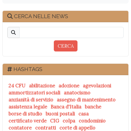
CERCA NELLE NEWS
CERCA
HASHTAGS
24 CFU
abilitazione
adozione
agevolazioni
ammortizzatori sociali
anatocismo
anzianità di servizio
assegno di mantenimento
assistenza legale
Banca d'Italia
banche
borse di studio
buoni postali
casa
certificato verde
CIG
colpa
condominio
contatore
contratti
corte di appello